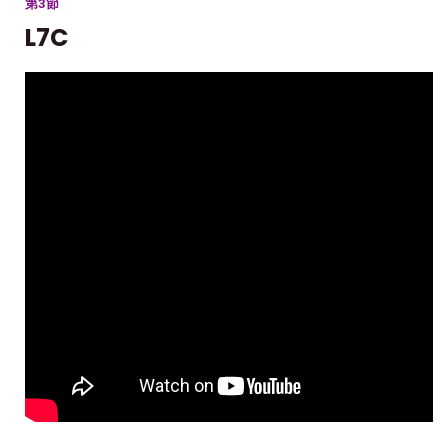
第3節
L7C