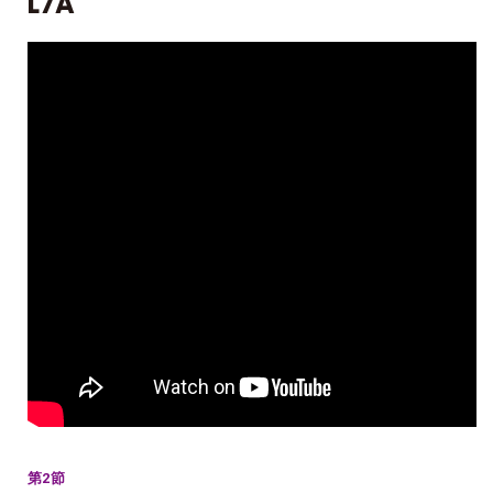
L7A
第2節