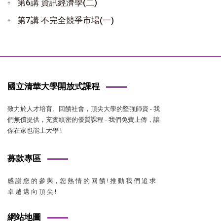
第6講 資訊經濟學(二)
第7講 不完全競爭市場(一)
國立清華大學開放式課程
致力於人才培育、回饋社會，頂尖大學的堅強師資 - 我
們無償提供，充實縝密的優質課程 - 我們免費上傳，讓
你在家也能上大學 !
募款專區
感 謝 您 的 參 與，您 熱 情 的 回 饋 ! 推 動 我 們 追 求
卓 越 邁 向 頂 尖 !
網站地圖