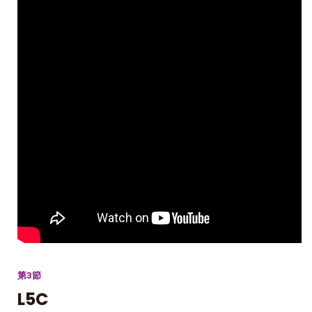
第3節
L5C