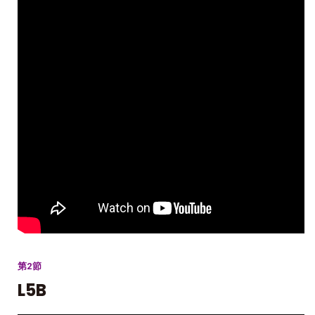
第2節
L5B