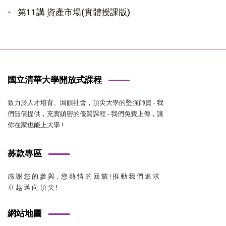
第11講 資產市場(實體授課版)
國立清華大學開放式課程
致力於人才培育、回饋社會，頂尖大學的堅強師資 - 我
們無償提供，充實縝密的優質課程 - 我們免費上傳，讓
你在家也能上大學 !
募款專區
感 謝 您 的 參 與，您 熱 情 的 回 饋 ! 推 動 我 們 追 求
卓 越 邁 向 頂 尖 !
網站地圖