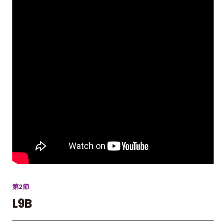
第2節
L9B