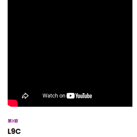
第3節
L9C