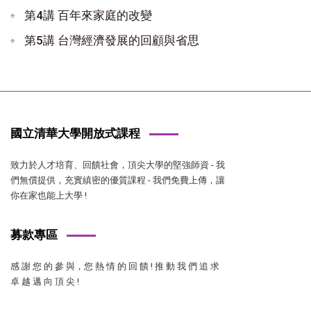
第4講 百年來家庭的改變
第5講 台灣經濟發展的回顧與省思
國立清華大學開放式課程
致力於人才培育、回饋社會，頂尖大學的堅強師資 - 我
們無償提供，充實縝密的優質課程 - 我們免費上傳，讓
你在家也能上大學 !
募款專區
感 謝 您 的 參 與，您 熱 情 的 回 饋 ! 推 動 我 們 追 求
卓 越 邁 向 頂 尖 !