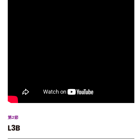
第2節
L3B