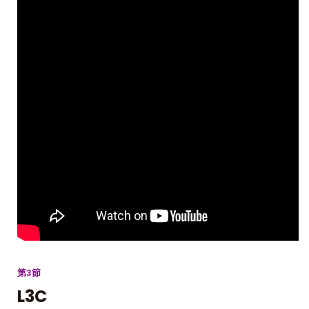
第3節
L3C