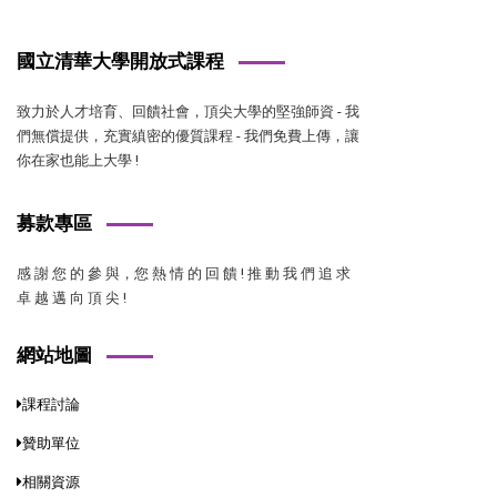
國立清華大學開放式課程
致力於人才培育、回饋社會，頂尖大學的堅強師資 - 我
們無償提供，充實縝密的優質課程 - 我們免費上傳，讓
你在家也能上大學 !
募款專區
感 謝 您 的 參 與，您 熱 情 的 回 饋 ! 推 動 我 們 追 求
卓 越 邁 向 頂 尖 !
網站地圖
課程討論
贊助單位
相關資源