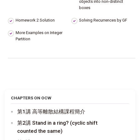
objects into non-distinct
boxes
Homework 2 Solution
Solving Recurrences by GF
More Examples on Integer
Partition
CHAPTERS ON OCW
第1講 高等離散結構課程簡介
第2講 Stand in a ring? (cyclic shift
counted the same)