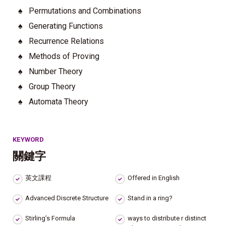
♠
Permutations and Combinations
♠
Generating Functions
♠
Recurrence Relations
♠
Methods of Proving
♠
Number Theory
♠
Group Theory
♠
Automata Theory
KEYWORD
關鍵字
英文課程
Offered in English
Advanced Discrete Structure
Stand in a ring?
Stirling’s Formula
ways to distribute r distinct