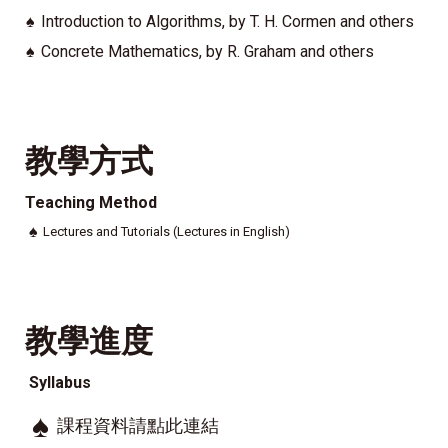
♠
Introduction to Algorithms, by T. H. Cormen and others
♠
Concrete Mathematics, by R. Graham and others
教學方式
Teaching Method
♠
Lectures and Tutorials (Lectures in English)
教學進度
Syllabus
♠
課程資料請點此連結