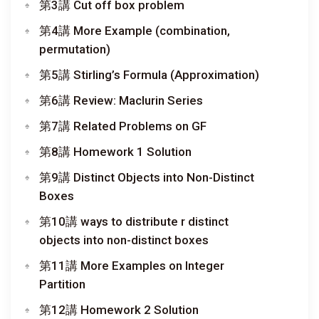
第3講 Cut off box problem
第4講 More Example (combination,
permutation)
第5講 Stirling’s Formula (Approximation)
第6講 Review: Maclurin Series
第7講 Related Problems on GF
第8講 Homework 1 Solution
第9講 Distinct Objects into Non-Distinct
Boxes
第10講 ways to distribute r distinct
objects into non-distinct boxes
第11講 More Examples on Integer
Partition
第12講 Homework 2 Solution