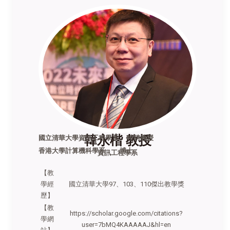
韓永楷 教授
國立清華大學資訊工程學系 特聘教授
香港大學計算機科學系 博士
資訊工程學系
【教
學經
國立清華大學97
、103
、110
傑出教學獎
歷】
【教
https://scholar.google.com/citations?
學網
user=7bMQ4KAAAAAJ&hl=en