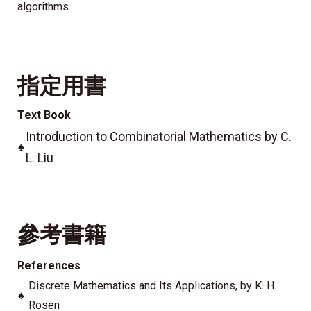
algorithms.
指定用書
Text Book
Introduction to Combinatorial Mathematics by C.
♠
L. Liu
參考書籍
References
Discrete Mathematics and Its Applications, by K. H.
♠
Rosen