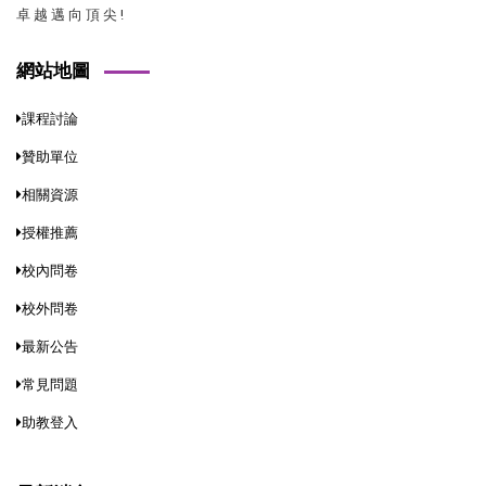
卓 越 邁 向 頂 尖 !
網站地圖
課程討論
贊助單位
相關資源
授權推薦
校內問卷
校外問卷
最新公告
常見問題
助教登入