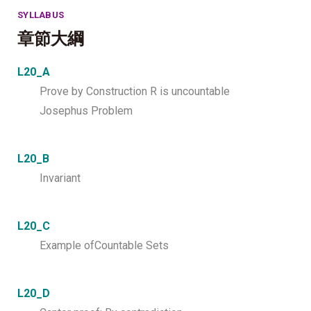
SYLLABUS
章節大綱
L20_A
Prove by Construction R is uncountable
Josephus Problem
L20_B
Invariant
L20_C
Example ofCountable Sets
L20_D