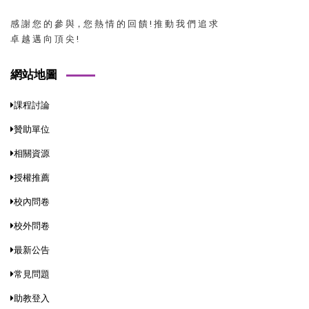
感 謝 您 的 參 與，您 熱 情 的 回 饋 ! 推 動 我 們 追 求
卓 越 邁 向 頂 尖 !
網站地圖
課程討論
贊助單位
相關資源
授權推薦
校內問卷
校外問卷
最新公告
常見問題
助教登入