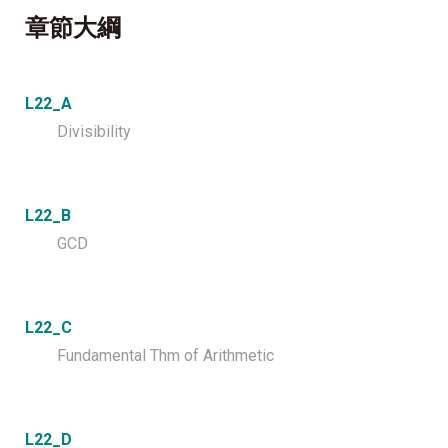
章節大綱
L22_A
Divisibility
L22_B
GCD
L22_C
Fundamental Thm of Arithmetic
L22_D