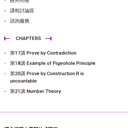
校外問卷
課程討論區
諮詢服務
CHAPTERS
第17講 Prove by Contradiction
第18講 Example of Pigeohole Principle
第20講 Prove by Construction R is
uncountable
第21講 Number Theory