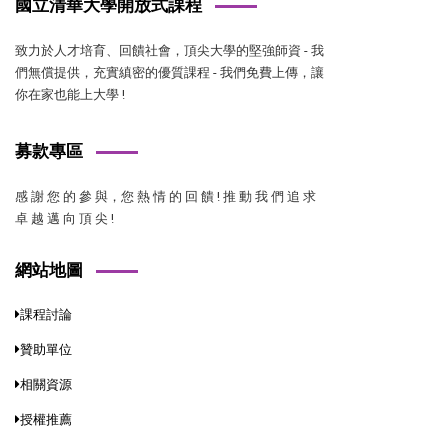
國立清華大學開放式課程
致力於人才培育、回饋社會，頂尖大學的堅強師資 - 我
們無償提供，充實縝密的優質課程 - 我們免費上傳，讓
你在家也能上大學 !
募款專區
感 謝 您 的 參 與，您 熱 情 的 回 饋 ! 推 動 我 們 追 求
卓 越 邁 向 頂 尖 !
網站地圖
課程討論
贊助單位
相關資源
授權推薦