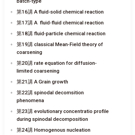
batch-type
第16講 A fluid-solid chemical reaction
第17講 A fluid-fluid chemical reaction
第18講 fluid-particle chemical reaction
第19講 classical Mean-Field theory of
coarsening
第20講 rate equation for diffusion-
limited coarsening
第21講 A Grain growth
第22講 spinodal decomsition
phenomena
第23講 evolutionary concentratio profile
during spinodal decomposition
第24講 Homogenous nucleation