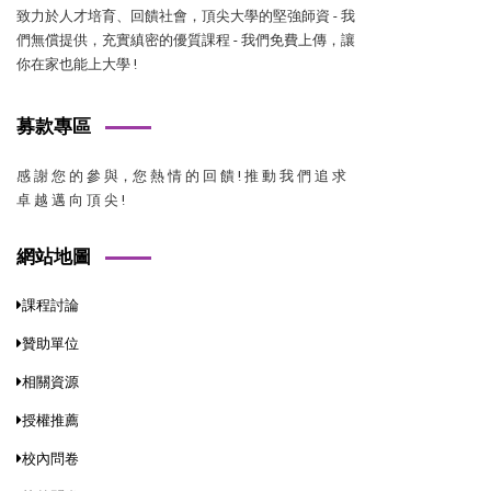
致力於人才培育、回饋社會，頂尖大學的堅強師資 - 我
們無償提供，充實縝密的優質課程 - 我們免費上傳，讓
你在家也能上大學 !
募款專區
感 謝 您 的 參 與，您 熱 情 的 回 饋 ! 推 動 我 們 追 求
卓 越 邁 向 頂 尖 !
網站地圖
課程討論
贊助單位
相關資源
授權推薦
校內問卷