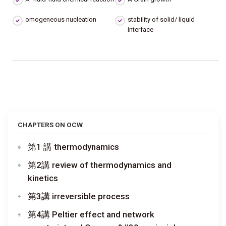
omogeneous nucleation
stability of solid/ liquid
interface
CHAPTERS ON OCW
第1 講 thermodynamics
第2講 review of thermodynamics and
kinetics
第3講 irreversible process
第4講 Peltier effect and network