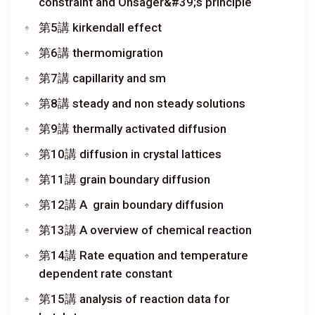
constraint and Onsager&#39;s principle
第5講 kirkendall effect
第6講 thermomigration
第7講 capillarity and sm
第8講 steady and non steady solutions
第9講 thermally activated diffusion
第10講 diffusion in crystal lattices
第11講 grain boundary diffusion
第12講 A grain boundary diffusion
第13講 A overview of chemical reaction
第14講 Rate equation and temperature
dependent rate constant
第15講 analysis of reaction data for