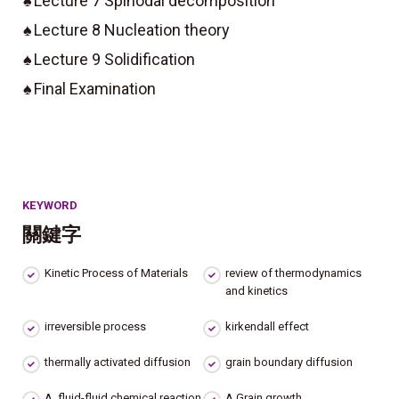
♠
Lecture 7 Spinodal decomposition
♠
Lecture 8 Nucleation theory
♠
Lecture 9 Solidification
♠
Final Examination
KEYWORD
關鍵字
Kinetic Process of Materials
review of thermodynamics
and kinetics
irreversible process
kirkendall effect
thermally activated diffusion
grain boundary diffusion
A fluid-fluid chemical reaction
A Grain growth