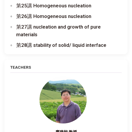
第25講 Homogeneous nucleation
第26講 Homogeneous nucleation
第27講 nucleation and growth of pure
materials
第28講 stability of solid/ liquid interface
TEACHERS
廖建能 教授