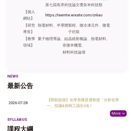
第七屆有庠科技論文獎奈米科技類
【個人
https://teemtw.wixsite.com/cnliao
網站】
【研究
熱電材料、半導體製程、微冷凍元件、微電
專長】
子封裝
【教學
量子物理導論、結晶繞射概論、熱電材料、
領域】
奈微米機電、
材料科技論壇
NEWS
最新公告
【限額急徵】化學系陳貴通教授「分析化學
2026-07-28
一」拍攝&剪輯工讀生3名 !
More
SYLLABUS
課程大綱