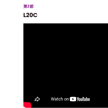
第3節
L20C