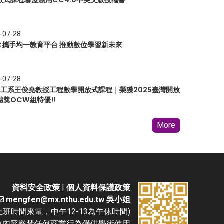
放式課程聯盟創用CC4.0中英文版授權書
-07-28
EC攜手均一教育平台 推動數位學習新未來
-07-28
 資工系王俊堯教授工程數學開放式課程｜榮獲2025臺灣開放
越獎OCW組特優!!
More
資料安全政策
|
個人資料保護政策
mengfen@mx.nthu.edu.tw 吳小姐
(請於上班時間來電，中午12-13為午休時間)
D. 本網站所有內容嚴禁任何商業行為僅供學術使用