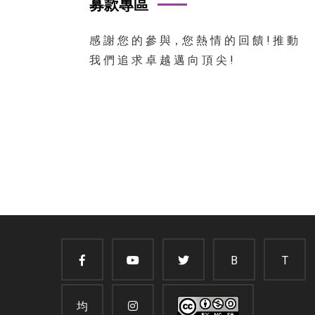
募款專區
感 謝 您 的 參 與，您 熱 情 的 回 饋 ! 推 動
我 們 追 求 卓 越 邁 向 頂 尖 !
B
T
均