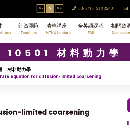
A-
A
A+
03-5715131#35401
材
師資團隊
清華講座
全英語課程
相關資
xtbook
Teachers
NTHU Lecture
EMI
Discussio
10501 材料動力學
程
材料動力學
ate equation for diffusion-limited coarsening
usion-limited coarsening