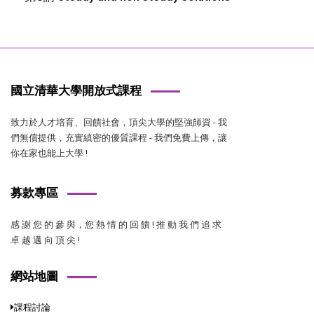
國立清華大學開放式課程
致力於人才培育、回饋社會，頂尖大學的堅強師資 - 我
們無償提供，充實縝密的優質課程 - 我們免費上傳，讓
你在家也能上大學 !
募款專區
感 謝 您 的 參 與，您 熱 情 的 回 饋 ! 推 動 我 們 追 求
卓 越 邁 向 頂 尖 !
網站地圖
課程討論