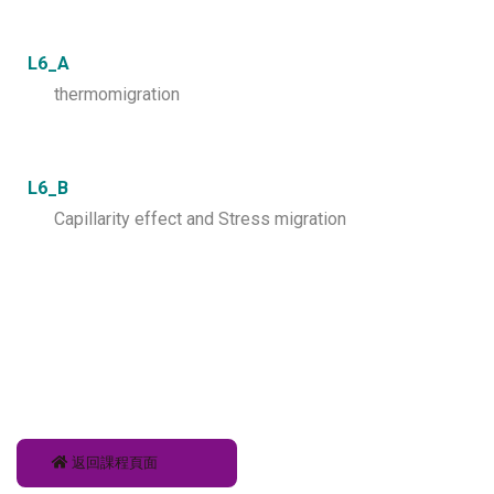
L6_A
thermomigration
L6_B
Capillarity effect and Stress migration
返回課程頁面