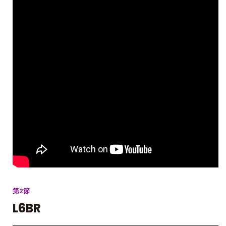
第2節
L6BR