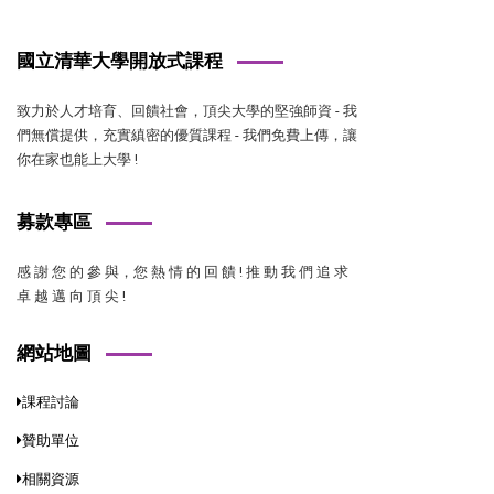
國立清華大學開放式課程
致力於人才培育、回饋社會，頂尖大學的堅強師資 - 我
們無償提供，充實縝密的優質課程 - 我們免費上傳，讓
你在家也能上大學 !
募款專區
感 謝 您 的 參 與，您 熱 情 的 回 饋 ! 推 動 我 們 追 求
卓 越 邁 向 頂 尖 !
網站地圖
課程討論
贊助單位
相關資源