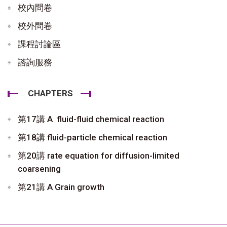
校內問卷
校外問卷
課程討論區
諮詢服務
CHAPTERS
第17講 A fluid-fluid chemical reaction
第18講 fluid-particle chemical reaction
第20講 rate equation for diffusion-limited
coarsening
第21講 A Grain growth