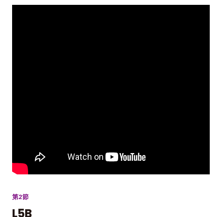
第2節
L5B