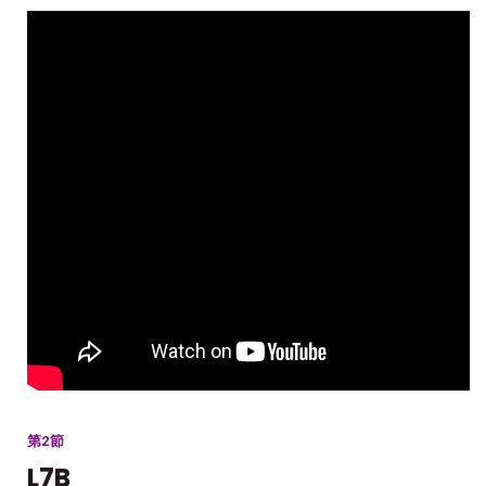
第2節
L7B