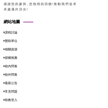
感 謝 您 的 參 與，您 熱 情 的 回 饋 ! 推 動 我 們 追 求
卓 越 邁 向 頂 尖 !
網站地圖
課程討論
贊助單位
相關資源
授權推薦
校內問卷
校外問卷
最新公告
常見問題
助教登入