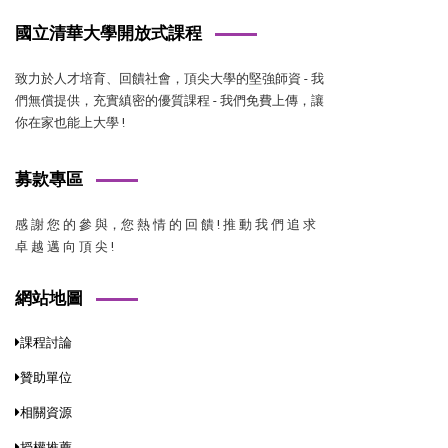
國立清華大學開放式課程
致力於人才培育、回饋社會，頂尖大學的堅強師資 - 我
們無償提供，充實縝密的優質課程 - 我們免費上傳，讓
你在家也能上大學 !
募款專區
感 謝 您 的 參 與，您 熱 情 的 回 饋 ! 推 動 我 們 追 求
卓 越 邁 向 頂 尖 !
網站地圖
課程討論
贊助單位
相關資源
授權推薦