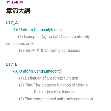
SYLLABUS
章節大綱
L17_A
4.6 Uniform Continuity(cont.)
(1)
Example: f(x)=sin(x^2) is not uniformly
continuous on R.
(2)Thm:有界 & uniformly continuous
L17_B
4.6 Uniform Continuity(cont.)
(1) Definition of Lipschitz function
(2) Thm: The diatance function cl:MxM->
R is a Lipschitz function
(3) Thm: compact and uniformly continuous