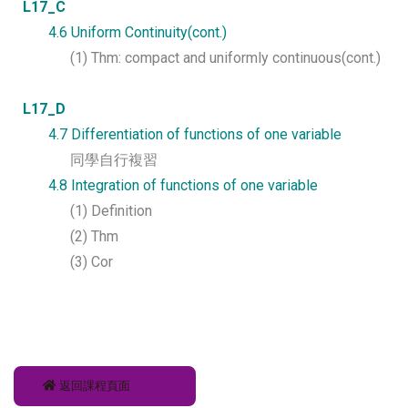
L17_C
4.6 Uniform Continuity(cont.)
(1) Thm: compact and uniformly continuous(cont.)
L17_D
4.7 Differentiation of functions of one variable
同學自行複習
4.8 Integration of functions of one variable
(1) Definition
(2) Thm
(3) Cor
返回課程頁面