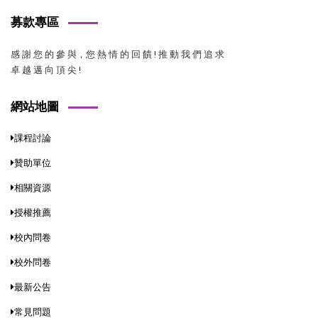
募款專區
感 謝 您 的 參 與，您 熱 情 的 回 饋 ! 推 動 我 們 追 求
卓 越 邁 向 頂 尖 !
網站地圖
課程討論
贊助單位
相關資源
授權推薦
校內問卷
校外問卷
最新公告
常見問題