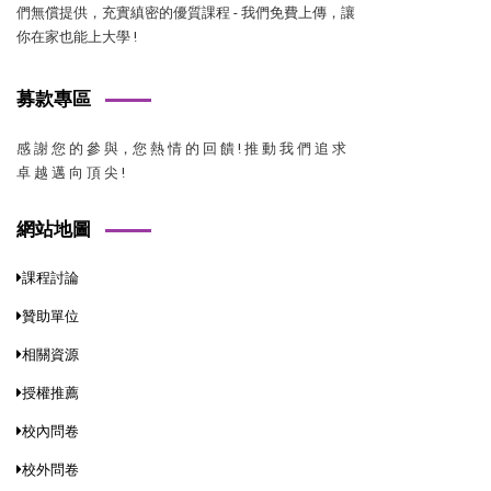
們無償提供，充實縝密的優質課程 - 我們免費上傳，讓
你在家也能上大學 !
募款專區
感 謝 您 的 參 與，您 熱 情 的 回 饋 ! 推 動 我 們 追 求
卓 越 邁 向 頂 尖 !
網站地圖
課程討論
贊助單位
相關資源
授權推薦
校內問卷
校外問卷