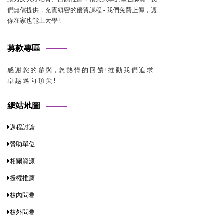
們無償提供，充實縝密的優質課程 - 我們免費上傳，讓
你在家也能上大學 !
募款專區
感 謝 您 的 參 與，您 熱 情 的 回 饋 ! 推 動 我 們 追 求
卓 越 邁 向 頂 尖 !
網站地圖
課程討論
贊助單位
相關資源
授權推薦
校內問卷
校外問卷