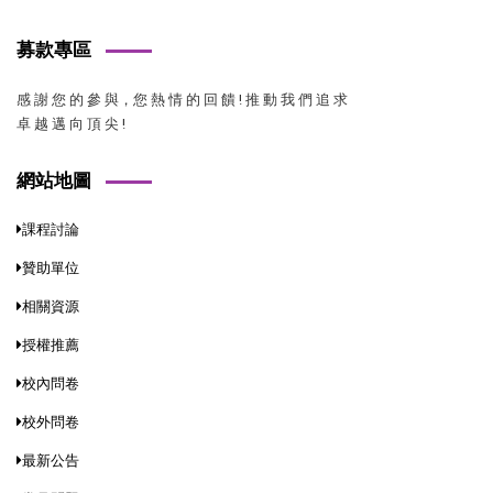
募款專區
感 謝 您 的 參 與，您 熱 情 的 回 饋 ! 推 動 我 們 追 求
卓 越 邁 向 頂 尖 !
網站地圖
課程討論
贊助單位
相關資源
授權推薦
校內問卷
校外問卷
最新公告