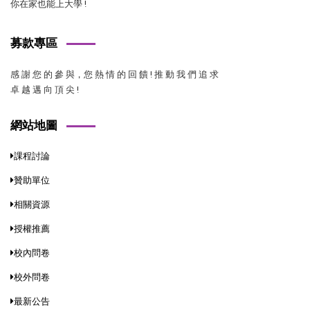
你在家也能上大學 !
募款專區
感 謝 您 的 參 與，您 熱 情 的 回 饋 ! 推 動 我 們 追 求
卓 越 邁 向 頂 尖 !
網站地圖
課程討論
贊助單位
相關資源
授權推薦
校內問卷
校外問卷
最新公告