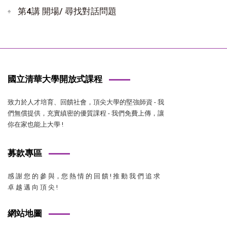
第4講 開場/ 尋找對話問題
國立清華大學開放式課程
致力於人才培育、回饋社會，頂尖大學的堅強師資 - 我
們無償提供，充實縝密的優質課程 - 我們免費上傳，讓
你在家也能上大學 !
募款專區
感 謝 您 的 參 與，您 熱 情 的 回 饋 ! 推 動 我 們 追 求
卓 越 邁 向 頂 尖 !
網站地圖