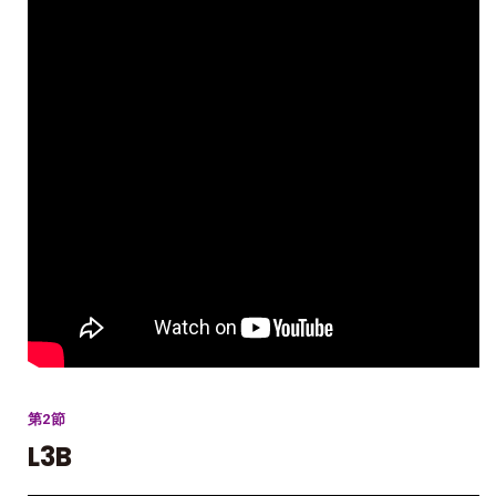
第2節
L3B