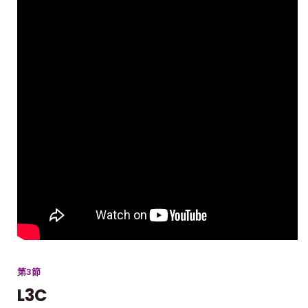
第3節
L3C