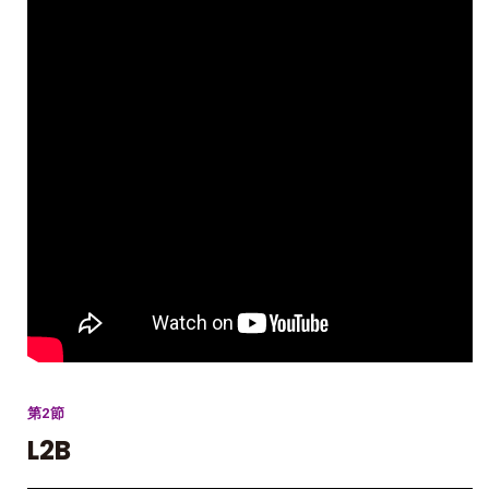
第2節
L2B