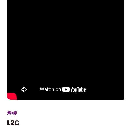
第3節
L2C