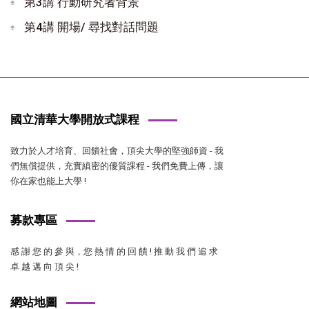
第3講 行動研究者背景
第4講 開場/ 尋找對話問題
國立清華大學開放式課程
致力於人才培育、回饋社會，頂尖大學的堅強師資 - 我
們無償提供，充實縝密的優質課程 - 我們免費上傳，讓
你在家也能上大學 !
募款專區
感 謝 您 的 參 與，您 熱 情 的 回 饋 ! 推 動 我 們 追 求
卓 越 邁 向 頂 尖 !
網站地圖