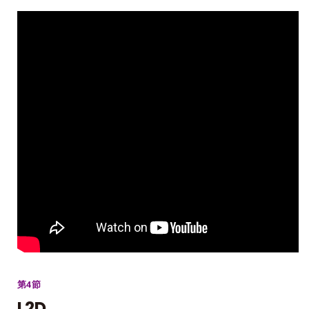
第4節
L2D