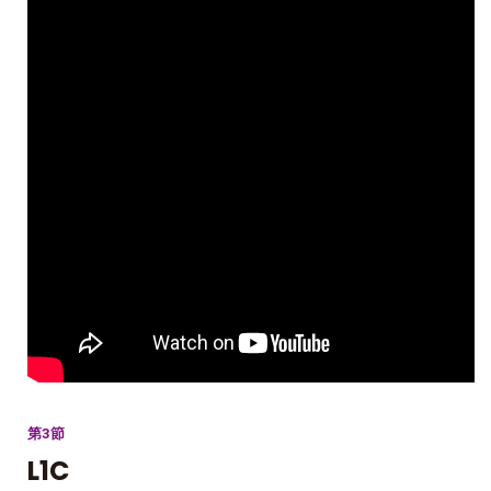
第3節
L1C