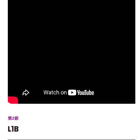
第2節
L1B