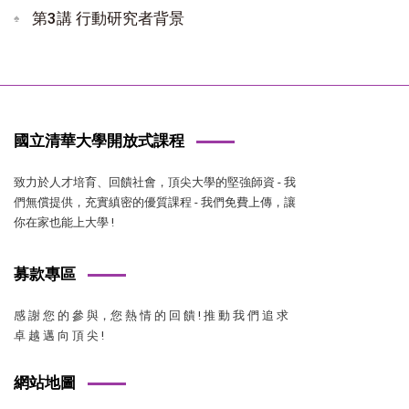
第3講 行動研究者背景
國立清華大學開放式課程
致力於人才培育、回饋社會，頂尖大學的堅強師資 - 我
們無償提供，充實縝密的優質課程 - 我們免費上傳，讓
你在家也能上大學 !
募款專區
感 謝 您 的 參 與，您 熱 情 的 回 饋 ! 推 動 我 們 追 求
卓 越 邁 向 頂 尖 !
網站地圖