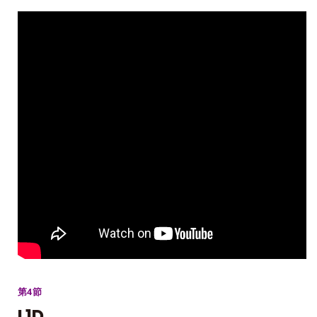
第4節
L1D