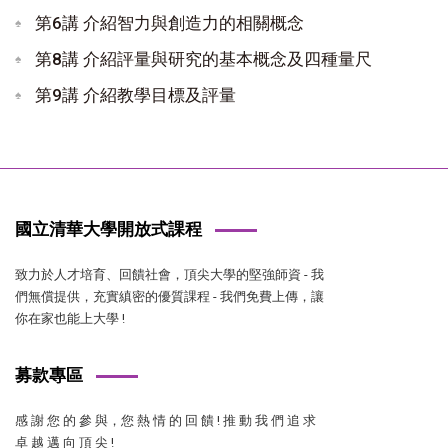
第6講 介紹智力與創造力的相關概念
第8講 介紹評量與研究的基本概念及四種量尺
第9講 介紹教學目標及評量
國立清華大學開放式課程
致力於人才培育、回饋社會，頂尖大學的堅強師資 - 我
們無償提供，充實縝密的優質課程 - 我們免費上傳，讓
你在家也能上大學 !
募款專區
感 謝 您 的 參 與，您 熱 情 的 回 饋 ! 推 動 我 們 追 求
卓 越 邁 向 頂 尖 !