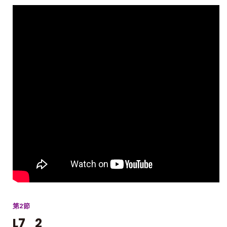
第2節
L7_2