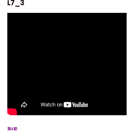
L7_3
第4節