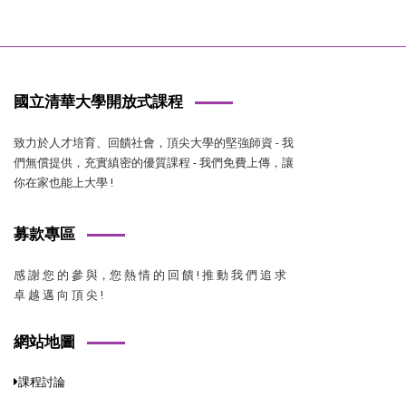
國立清華大學開放式課程
致力於人才培育、回饋社會，頂尖大學的堅強師資 - 我
們無償提供，充實縝密的優質課程 - 我們免費上傳，讓
你在家也能上大學 !
募款專區
感 謝 您 的 參 與，您 熱 情 的 回 饋 ! 推 動 我 們 追 求
卓 越 邁 向 頂 尖 !
網站地圖
課程討論