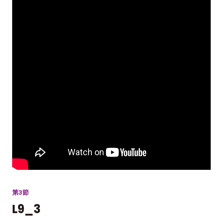
第3節
L9_3