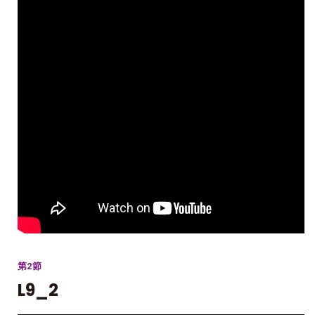
第2節
L9_2