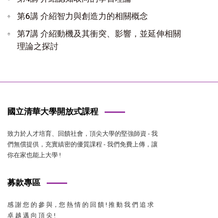
第6講 介紹智力與創造力的相關概念
第7講 介紹動機及其衝突、影響，並延伸相關
理論之探討
國立清華大學開放式課程
致力於人才培育、回饋社會，頂尖大學的堅強師資 - 我
們無償提供，充實縝密的優質課程 - 我們免費上傳，讓
你在家也能上大學 !
募款專區
感 謝 您 的 參 與，您 熱 情 的 回 饋 ! 推 動 我 們 追 求
卓 越 邁 向 頂 尖 !