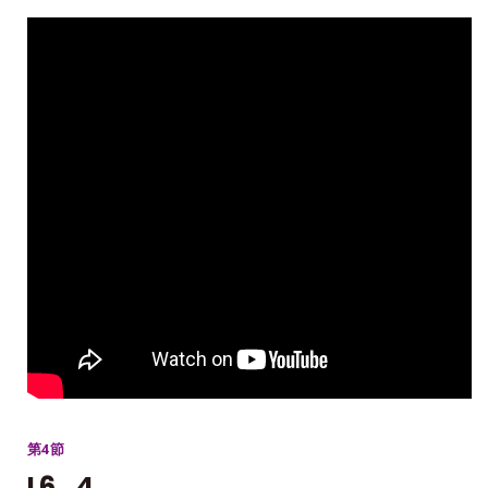
第4節
L6_4