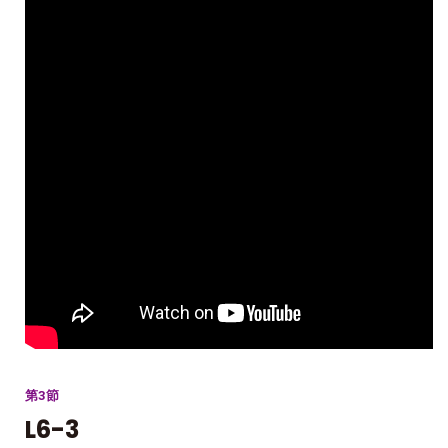
第3節
L6-3