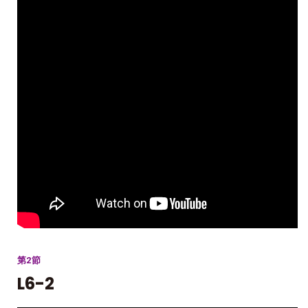
第2節
L6-2