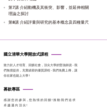
第7講 介紹動機及其衝突、影響，並延伸相關
理論之探討
第8講 介紹評量與研究的基本概念及四種量尺
國立清華大學開放式課程
致力於人才培育、回饋社會，頂尖大學的堅強師資 - 我
們無償提供，充實縝密的優質課程 - 我們免費上傳，讓
你在家也能上大學 !
募款專區
感 謝 您 的 參 與，您 熱 情 的 回 饋 ! 推 動 我 們 追 求
卓 越 邁 向 頂 尖 !