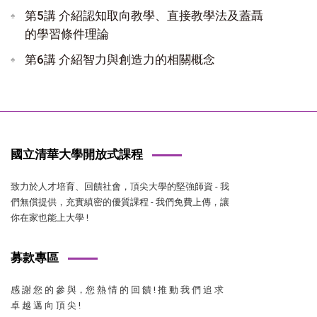
第5講 介紹認知取向教學、直接教學法及蓋聶
的學習條件理論
第6講 介紹智力與創造力的相關概念
國立清華大學開放式課程
致力於人才培育、回饋社會，頂尖大學的堅強師資 - 我
們無償提供，充實縝密的優質課程 - 我們免費上傳，讓
你在家也能上大學 !
募款專區
感 謝 您 的 參 與，您 熱 情 的 回 饋 ! 推 動 我 們 追 求
卓 越 邁 向 頂 尖 !