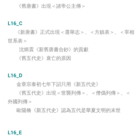
《舊唐書》出現＜諸帝公主傳＞
L16_C
《新唐書》正式出現＜選舉志＞、＜方鎮表＞、＜宰相
世系表＞
沈炳震《新舊唐書合鈔》的貢獻
《舊五代史》衰亡的原因
L16_D
金章宗泰初七年下詔只用《新五代史》
《舊五代史》出現＜世襲列傳＞、＜僭僞列傳＞、＜
外國列傳＞
歐陽脩《新五代史》認為五代是華夏文明的末世
L16_E