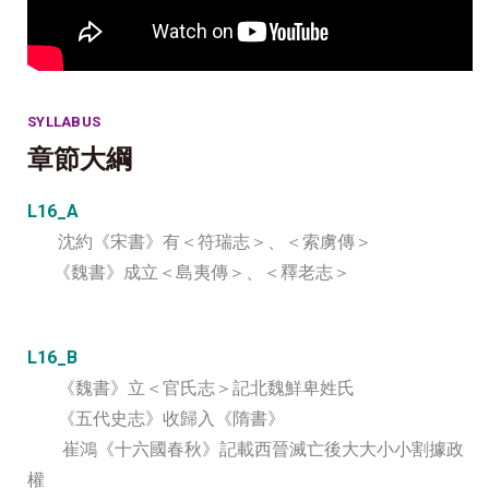
SYLLABUS
章節大綱
L16_A
沈約《宋書》有＜符瑞志＞、＜索虜傳＞
《魏書》成立＜島夷傳＞、＜釋老志＞
L16_B
《魏書》立＜官氏志＞記北魏鮮卑姓氏
《五代史志》收歸入《隋書》
崔鴻《十六國春秋》記載西晉滅亡後大大小小割據政
權