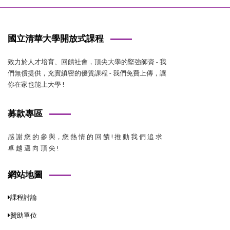
國立清華大學開放式課程
致力於人才培育、回饋社會，頂尖大學的堅強師資 - 我
們無償提供，充實縝密的優質課程 - 我們免費上傳，讓
你在家也能上大學 !
募款專區
感 謝 您 的 參 與，您 熱 情 的 回 饋 ! 推 動 我 們 追 求
卓 越 邁 向 頂 尖 !
網站地圖
課程討論
贊助單位