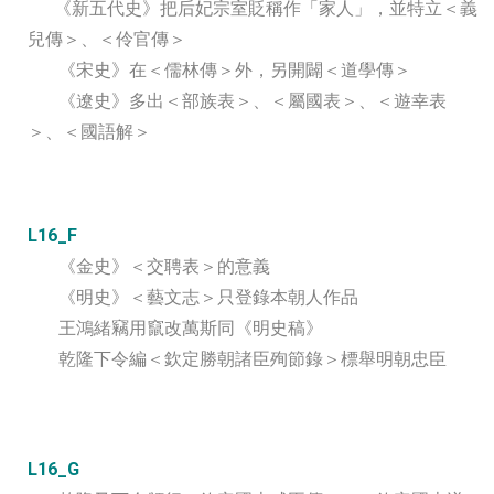
《新五代史》把后妃宗室貶稱作「家人」，並特立＜義
兒傳＞、＜伶官傳＞
《宋史》在＜儒林傳＞外，另開闢＜道學傳＞
《遼史》多出＜部族表＞、＜屬國表＞、＜遊幸表
＞、＜國語解＞
L16_F
《金史》＜交聘表＞的意義
《明史》＜藝文志＞只登錄本朝人作品
王鴻緒竊用竄改萬斯同《明史稿》
乾隆下令編＜欽定勝朝諸臣殉節錄＞標舉明朝忠臣
L16_G