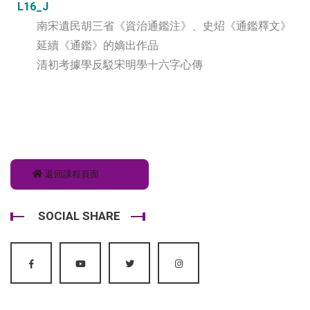
L16_J
南宋遺民胡三省《資治通鑑注》、史炤《通鑑釋文》
延續《通鑑》的嫡出作品
清初考據學反駁宋明學十六字心傳
返回課程頁面
SOCIAL SHARE