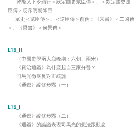
乾隆又下令頒行＜欽定國史貳臣傳＞、＜欽定國史逆
臣傳＞貶斥明朝降臣
眾史＜貳臣傳＞、＜逆臣傳＞前例︰《宋書》＜二凶傳
＞、《梁書》＜侯景傳＞
L16_H
（中國史學兩大巔峰期︰六朝、兩宋）
《資治通鑑》為什麼起自三家分晉？
司馬光徹底反對正統論
《通鑑》編修步驟（一）
L16_I
《通鑑》編修步驟（二）
《通鑑》的論議表現司馬光的想法跟觀念