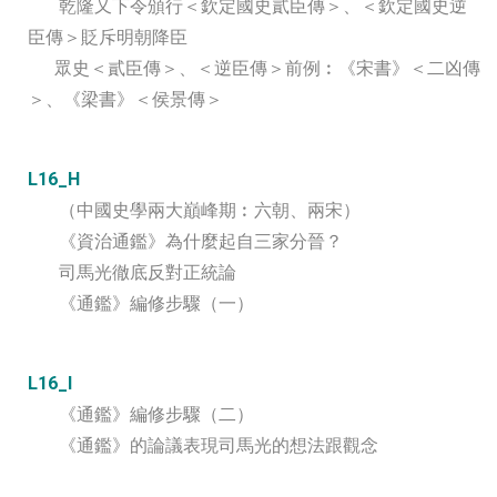
乾隆又下令頒行＜欽定國史貳臣傳＞、＜欽定國史逆
臣傳＞貶斥明朝降臣
眾史＜貳臣傳＞、＜逆臣傳＞前例︰《宋書》＜二凶傳
＞、《梁書》＜侯景傳＞
L16_H
（中國史學兩大巔峰期︰六朝、兩宋）
《資治通鑑》為什麼起自三家分晉？
司馬光徹底反對正統論
《通鑑》編修步驟（一）
L16_I
《通鑑》編修步驟（二）
《通鑑》的論議表現司馬光的想法跟觀念