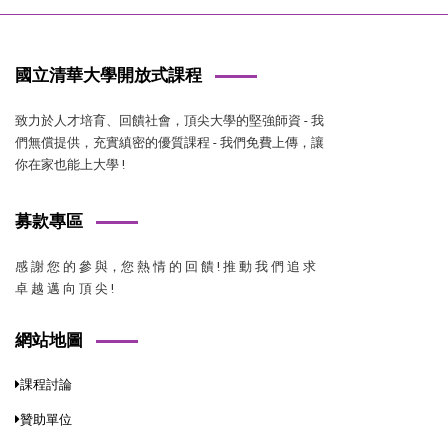
國立清華大學開放式課程
致力於人才培育、回饋社會，頂尖大學的堅強師資 - 我
們無償提供，充實縝密的優質課程 - 我們免費上傳，讓
你在家也能上大學 !
募款專區
感 謝 您 的 參 與，您 熱 情 的 回 饋 ! 推 動 我 們 追 求
卓 越 邁 向 頂 尖 !
網站地圖
課程討論
贊助單位