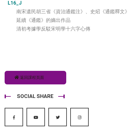
L16_J
南宋遺民胡三省《資治通鑑注》、史炤《通鑑釋文》
延續《通鑑》的嫡出作品
清初考據學反駁宋明學十六字心傳
返回課程頁面
SOCIAL SHARE