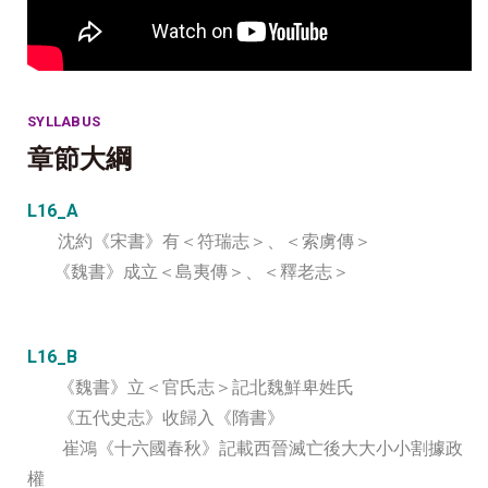
SYLLABUS
章節大綱
L16_A
沈約《宋書》有＜符瑞志＞、＜索虜傳＞
《魏書》成立＜島夷傳＞、＜釋老志＞
L16_B
《魏書》立＜官氏志＞記北魏鮮卑姓氏
《五代史志》收歸入《隋書》
崔鴻《十六國春秋》記載西晉滅亡後大大小小割據政
權