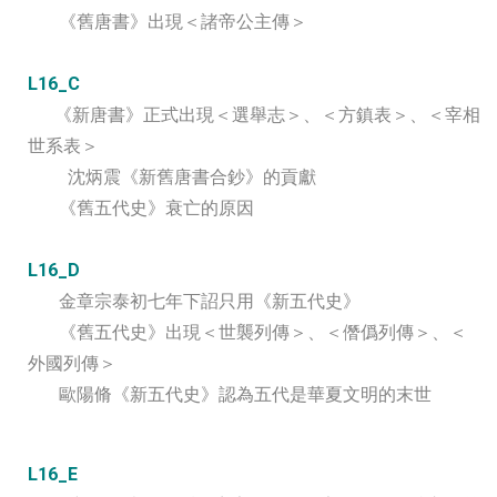
《舊唐書》出現＜諸帝公主傳＞
L16_C
《新唐書》正式出現＜選舉志＞、＜方鎮表＞、＜宰相
世系表＞
沈炳震《新舊唐書合鈔》的貢獻
《舊五代史》衰亡的原因
L16_D
金章宗泰初七年下詔只用《新五代史》
《舊五代史》出現＜世襲列傳＞、＜僭僞列傳＞、＜
外國列傳＞
歐陽脩《新五代史》認為五代是華夏文明的末世
L16_E