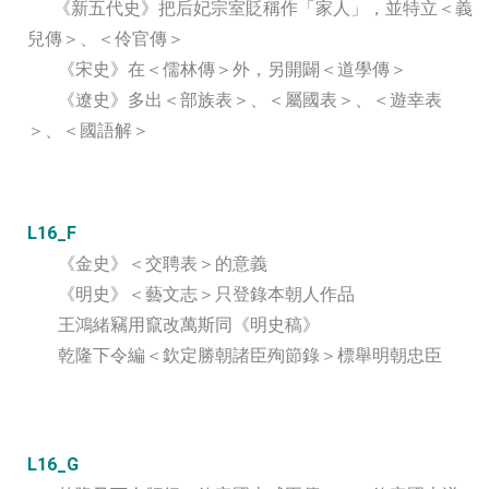
《新五代史》把后妃宗室貶稱作「家人」，並特立＜義
兒傳＞、＜伶官傳＞
《宋史》在＜儒林傳＞外，另開闢＜道學傳＞
《遼史》多出＜部族表＞、＜屬國表＞、＜遊幸表
＞、＜國語解＞
L16_F
《金史》＜交聘表＞的意義
《明史》＜藝文志＞只登錄本朝人作品
王鴻緒竊用竄改萬斯同《明史稿》
乾隆下令編＜欽定勝朝諸臣殉節錄＞標舉明朝忠臣
L16_G