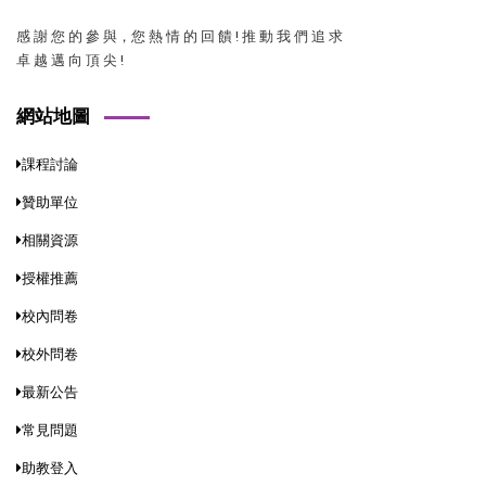
感 謝 您 的 參 與，您 熱 情 的 回 饋 ! 推 動 我 們 追 求
卓 越 邁 向 頂 尖 !
網站地圖
課程討論
贊助單位
相關資源
授權推薦
校內問卷
校外問卷
最新公告
常見問題
助教登入