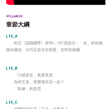
SYLLABUS
章節大綱
L14_A
糾正《認識國學》第99～101頁說法︰「史」的初義
無法確知、古代左史右史制度、史料的範圍
L14_B
「六經皆史」真實意思
為何文史、星曆連言在一起？
「私修」的意思
L14_C