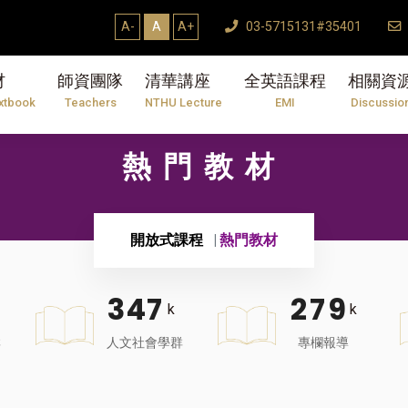
A-
A
A+
03-5715131#35401
材
師資團隊
清華講座
全英語課程
相關資
xtbook
Teachers
NTHU Lecture
EMI
Discussio
熱門教材
開放式課程
熱門教材
3
4
7
2
7
9
k
k
群
人文社會學群
專欄報導