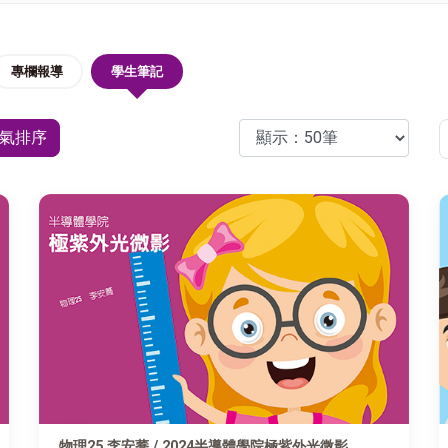
專欄報導
學生筆記
氣排序
物理25 李安蕎 / 2024半導體學院極紫外光微影