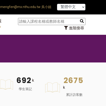
【7/31】114學
mengfen@mx.nthu.edu.tw 吳小姐
源
n
進階搜尋
6
9
2
2
6
7
5
k
k
學生筆記
累計訪客數