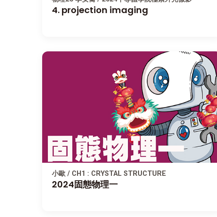
4. projection imaging
小歐 / CH1 : CRYSTAL STRUCTURE
2024固態物理一