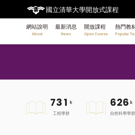
國立清華大學開放式課程
網站說明
最新消息
開放課程
熱門教
About
News
Open Course
Popular Te
7
3
1
6
2
6
k
k
工程學群
自然科學學