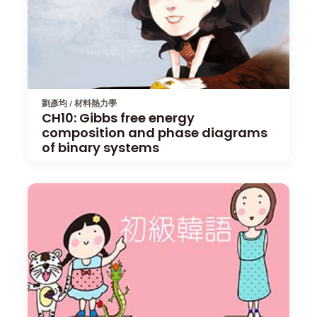
劉彥均 / 材料熱力學
CH10: Gibbs free energy
composition and phase diagrams
of binary systems