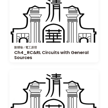
劉璦瑜 / 電工原理
Ch4_RC&RL Circuits with General
Sources