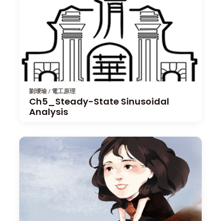
劉璦瑜 / 電工原理
Ch5_Steady-State Sinusoidal
Analysis