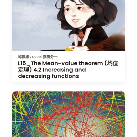
邱毓權 / 09901微積分一
L15_The Mean-value theorem (均值
定理) 4.2 Increasing and
decreasing functions