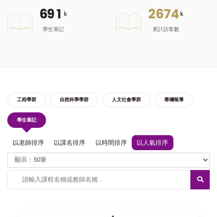
6
9
1
2
6
7
4
k
k
學生筆記
累計訪客數
工程學群
自然科學學群
人文社會學群
專欄報導
學生筆記
以老師排序
以課名排序
以時間排序
以人氣排序