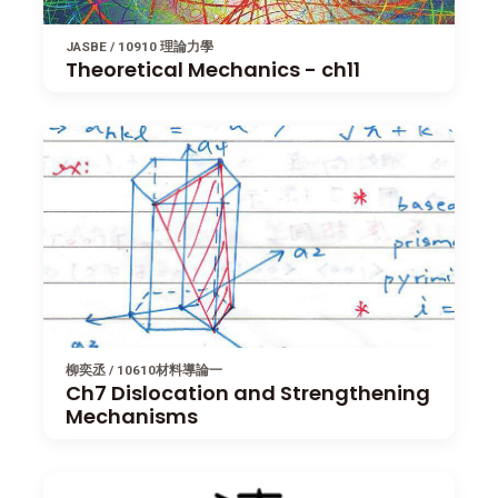
JASBE / 10910 理論力學
Theoretical Mechanics - ch11
柳奕丞 / 10610材料導論一
Ch7 Dislocation and Strengthening
Mechanisms