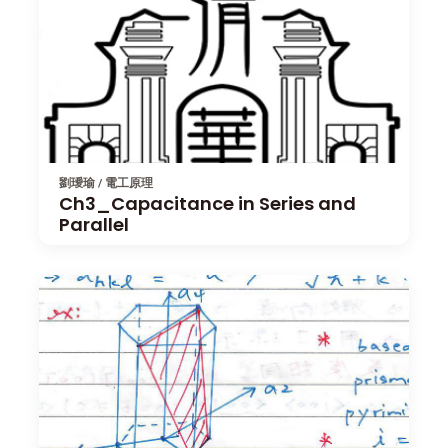
劉璦瑜 / 電工原理
Ch3_Capacitance in Series and
Parallel