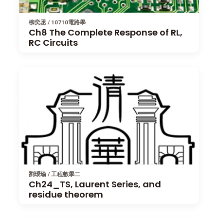
柳奕丞 / 10710電路學
Ch8 The Complete Response of RL,
RC Circuits
劉璦瑜 / 工程數學二
Ch24_TS, Laurent Series, and
residue theorem