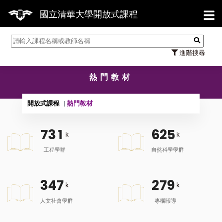
【7/31】
國立清華大學開放式課程
進階搜尋
熱門教材
開放式課程
熱門教材
7
3
1
6
2
5
k
k
工程學群
自然科學學群
3
4
7
2
7
9
k
k
人文社會學群
專欄報導