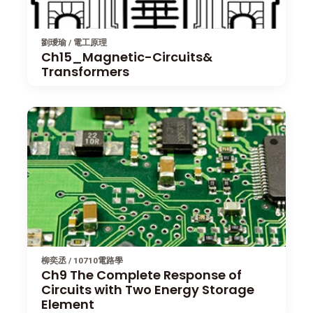
劉璦瑜 / 電工原理
Ch15_Magnetic-Circuits&
Transformers
柳奕丞 / 10710電路學
Ch9 The Complete Response of
Circuits with Two Energy Storage
Element