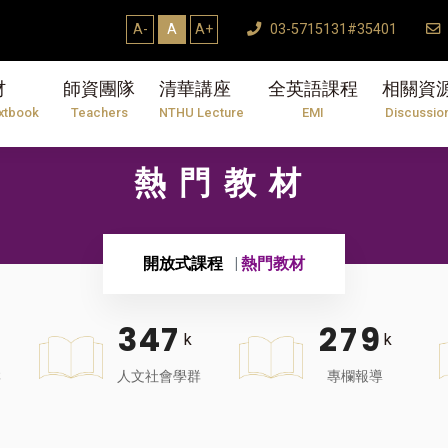
A-
A
A+
03-5715131#35401
材
師資團隊
清華講座
全英語課程
相關資
xtbook
Teachers
NTHU Lecture
EMI
Discussio
熱門教材
開放式課程
熱門教材
3
4
7
2
7
9
k
k
群
人文社會學群
專欄報導