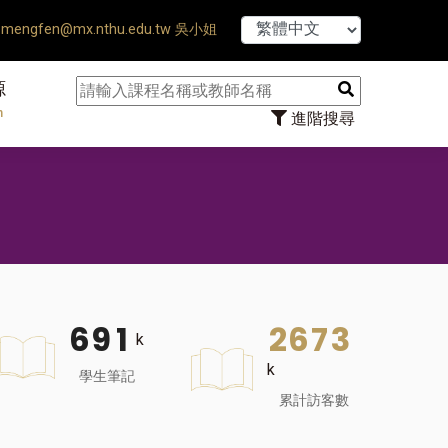
【7/31】114
mengfen@mx.nthu.edu.tw 吳小姐
源
n
進階搜尋
6
9
1
2
6
7
3
k
k
學生筆記
累計訪客數