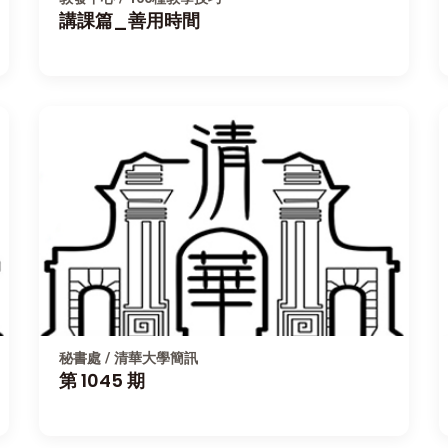
講課篇_善用時間
秘書處 / 清華大學簡訊
第 1045 期