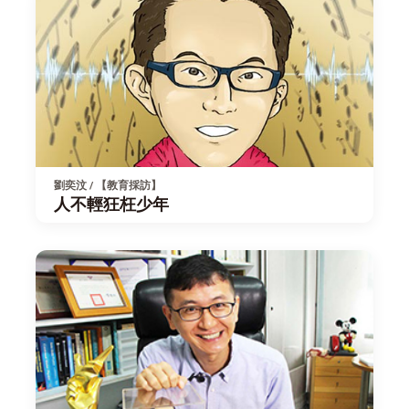
劉奕汶 / 【教育採訪】
人不輕狂枉少年