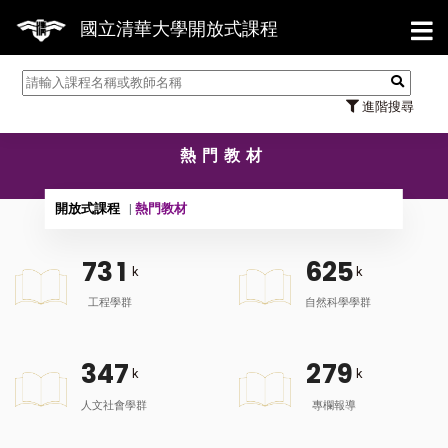
【7/31】
國立清華大學開放式課程
進階搜尋
熱門教材
開放式課程
熱門教材
7
3
1
6
2
5
k
k
工程學群
自然科學學群
3
4
7
2
7
9
k
k
人文社會學群
專欄報導