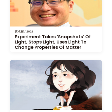
黃承彬 / 2021
Experiment Takes ‘Snapshots’ Of
Light, Stops Light, Uses Light To
Change Properties Of Matter