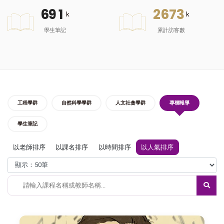
6
9
1
2
6
7
3
k
k
學生筆記
累計訪客數
工程學群
自然科學學群
人文社會學群
專欄報導
學生筆記
以老師排序
以課名排序
以時間排序
以人氣排序