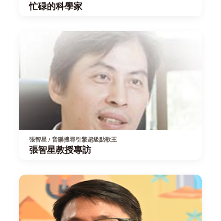
忙碌的科學家
張智星 / 音樂搜尋引擎超級點歌王
張智星教授專訪