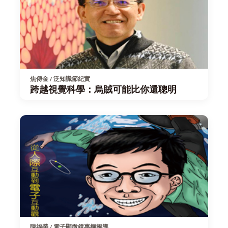
焦傳金 / 泛知識節紀實
跨越視覺科學：烏賊可能比你還聰明
陳福榮 / 電子顯微鏡專欄報導