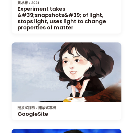
黃承彬 / 2021
Experiment takes
&#39;snapshots&#39; of light,
stops light, uses light to change
properties of matter
開放式課程 / 開放式專欄
GoogleSite