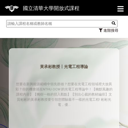
【7/31
國立清華大學開放式課程
進階搜尋
黃承彬教授〡光電工程導論
想要在新興能源範疇中領先群雄？想要在光電工程領域裡大放異
彩？你的機會就在NTHU OCW 的光電工程導論中！【幽默風趣的
課程內容】【獨樹一格的切入觀點】【別出心裁的教材編排】文
質彬彬的黃承彬教授要引領您體驗最不一樣的光電工程! 彬彬光
電，優...
MORE