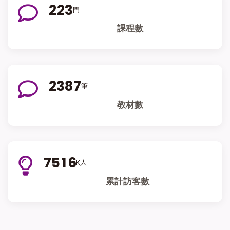
2
2
3
門
課程數
2
3
8
7
筆
教材數
7
5
1
6
K人
累計訪客數