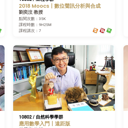
2018 Moocs〡數位聲訊分析與合成
劉奕汶 教授
點閱次數：35K
課程時數：9H25M
課程講次：7
10802 / 自然科學學群
應用數學入門〡遠距版