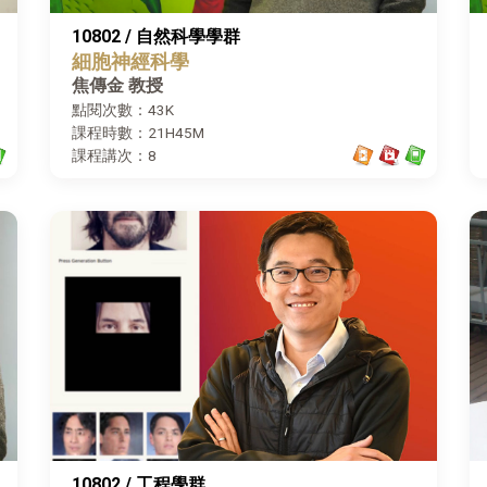
10802 / 自然科學學群
細胞神經科學
焦傳金 教授
點閱次數：43K
課程時數：21H45M
課程講次：8
10802 / 工程學群