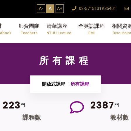
A-
A
A+
03-5715131#35401
材
師資團隊
清華講座
全英語課程
相關資
xtbook
Teachers
NTHU Lecture
EMI
Discussio
所有課程
開放式課程
所有課程
2
2
3
2
3
8
7
門
門
課程數
教材數