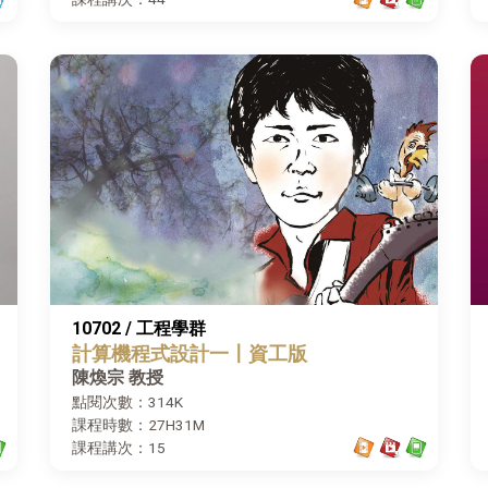
10702 / 工程學群
計算機程式設計一〡資工版
陳煥宗 教授
點閱次數：314K
課程時數：27H31M
課程講次：15