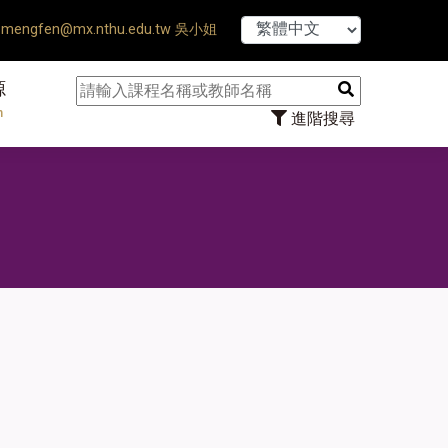
【7/31】114學年度第
mengfen@mx.nthu.edu.tw 吳小姐
源
n
進階搜尋