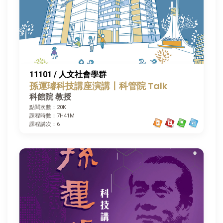
11101 / 人文社會學群
孫運璿科技講座演講〡科管院 Talk
科館院 教授
點閱次數：20K
課程時數：7H41M
課程講次：6