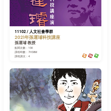
11102 / 人文社會學群
2021年孫運璿科技講座
孫運璿 教授
點閱次數：15K
課程時數：7H58M
課程講次：4