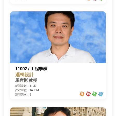
11002 / 工程學群
邏輯設計
馬席彬 教授
點閱次數：119K
課程時數：16H9M
課程講次：5