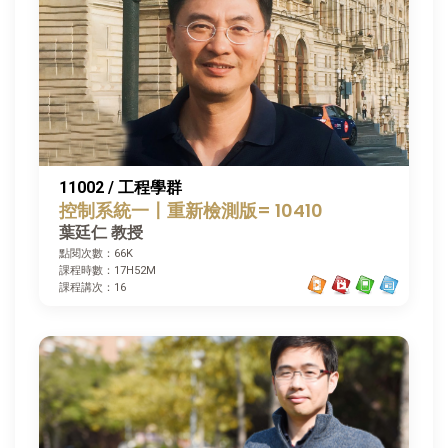
11002 / 工程學群
控制系統一〡重新檢測版= 10410
葉廷仁 教授
點閱次數：66K
課程時數：17H52M
課程講次：16