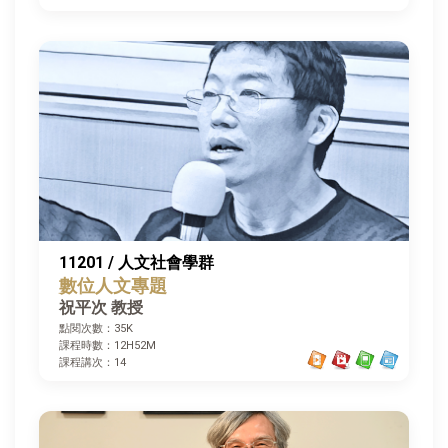
11201 / 人文社會學群
數位人文專題
祝平次 教授
點閱次數：35K
課程時數：12H52M
課程講次：14