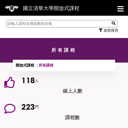
【7/31】
國立清華大學開放式課程
進階搜尋
所有課程
開放式課程
所有課程
1
1
8
人
線上人數
2
2
3
門
課程數