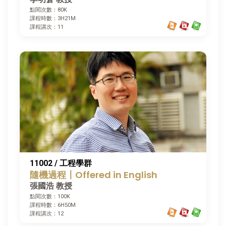
點閱次數：80K
課程時數：3H21M
課程講次：11
11002 / 工程學群
隨機過程〡Offered in English
張國浩 教授
點閱次數：100K
課程時數：6H50M
課程講次：12