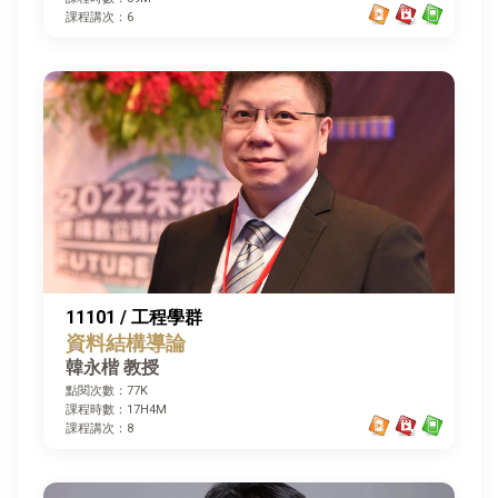
課程講次：6
11101 / 工程學群
資料結構導論
韓永楷 教授
點閱次數：77K
課程時數：17H4M
課程講次：8