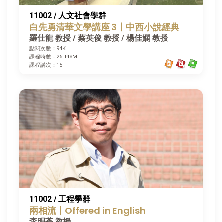
11002 / 人文社會學群
白先勇清華文學講座 3〡中西小說經典
羅仕龍 教授 / 蔡英俊 教授 / 楊佳嫻 教授
點閱次數：94K
課程時數：26H48M
課程講次：15
11002 / 工程學群
兩相流〡Offered in English
李明蒼 教授