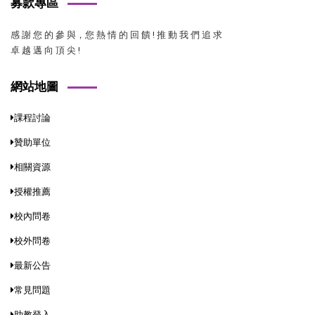
募款專區
感 謝 您 的 參 與，您 熱 情 的 回 饋 ! 推 動 我 們 追 求
卓 越 邁 向 頂 尖 !
網站地圖
課程討論
贊助單位
相關資源
授權推薦
校內問卷
校外問卷
最新公告
常見問題
助教登入