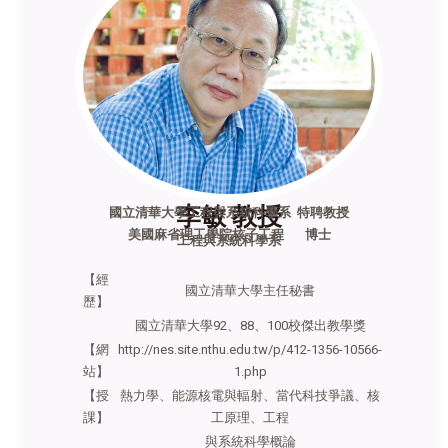
李敏 教授
國立清華大學工程與系統科學系 特聘教授
美國麻省理工學院核子工程 博士
工程與系統科學系
【經
國立清華大學主任秘書
歷】
國立清華大學92、88、100校傑出教學獎
【網
http://nes.site.nthu.edu.tw/p/412-1356-10566-
站】
1.php
【授
熱力學、能源核電與輻射、當代科技爭議、核
課】
工原理、工程
與系統科學概論