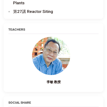
Plants
第27講 Reactor Siting
TEACHERS
李敏 教授
SOCIAL SHARE