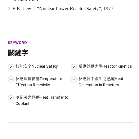
2.
E.E. Lewis, “Nuclear Power Reactor Safety”, 1977
KEYWORD
關鍵字
核能安全Nuclear Safety
反應器動力學Reactor Kinetics
反應溫度影響Temperature
反應器中產生之熱能Heat
Effect on Reactivity
Generation in Reactors
冷卻液之熱傳Heat Transfer to
Coolant