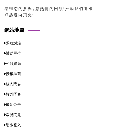
感 謝 您 的 參 與，您 熱 情 的 回 饋 ! 推 動 我 們 追 求
卓 越 邁 向 頂 尖 !
網站地圖
課程討論
贊助單位
相關資源
授權推薦
校內問卷
校外問卷
最新公告
常見問題
助教登入