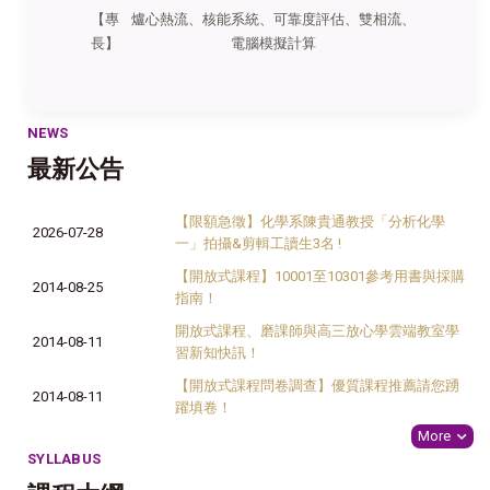
【專
爐心熱流、核能系統、可靠度評估、雙相流、
長】
電腦模擬計算
NEWS
最新公告
【限額急徵】化學系陳貴通教授「分析化學
2026-07-28
一」拍攝&剪輯工讀生3名 !
【開放式課程】10001至10301參考用書與採購
2014-08-25
指南！
開放式課程、磨課師與高三放心學雲端教室學
2014-08-11
習新知快訊！
【開放式課程問卷調查】優質課程推薦請您踴
2014-08-11
躍填卷！
More
SYLLABUS