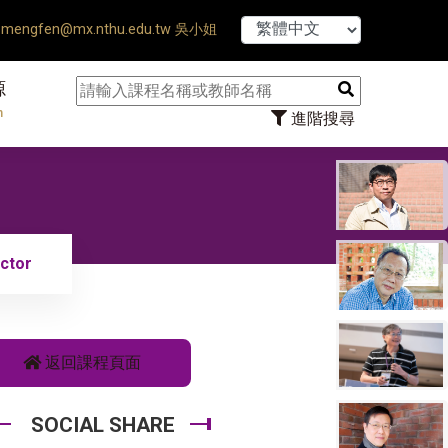
【7/31】11
mengfen@mx.nthu.edu.tw 吳小姐
源
n
進階搜尋
ctor
返回課程頁面
SOCIAL SHARE