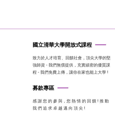
國立清華大學開放式課程
致力於人才培育、回饋社會，頂尖大學的堅
強師資 - 我們無償提供，充實縝密的優質課
程 - 我們免費上傳，讓你在家也能上大學 !
募款專區
感 謝 您 的 參 與，您 熱 情 的 回 饋 ! 推 動
我 們 追 求 卓 越 邁 向 頂 尖 !