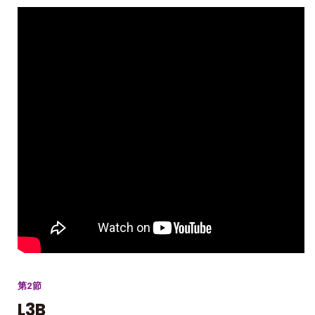
第2節
L3B