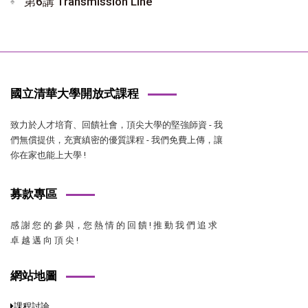
第6講 Transmission Line
國立清華大學開放式課程
致力於人才培育、回饋社會，頂尖大學的堅強師資 - 我
們無償提供，充實縝密的優質課程 - 我們免費上傳，讓
你在家也能上大學 !
募款專區
感 謝 您 的 參 與，您 熱 情 的 回 饋 ! 推 動 我 們 追 求
卓 越 邁 向 頂 尖 !
網站地圖
課程討論