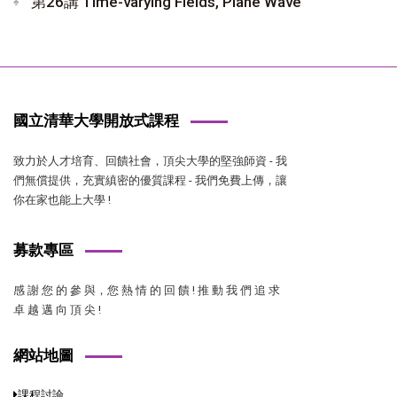
第26講 Time-varying Fields, Plane Wave
國立清華大學開放式課程
致力於人才培育、回饋社會，頂尖大學的堅強師資 - 我
們無償提供，充實縝密的優質課程 - 我們免費上傳，讓
你在家也能上大學 !
募款專區
感 謝 您 的 參 與，您 熱 情 的 回 饋 ! 推 動 我 們 追 求
卓 越 邁 向 頂 尖 !
網站地圖
課程討論