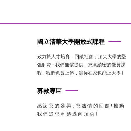
國立清華大學開放式課程
致力於人才培育、回饋社會，頂尖大學的堅
強師資 - 我們無償提供，充實縝密的優質課
程 - 我們免費上傳，讓你在家也能上大學 !
募款專區
感 謝 您 的 參 與，您 熱 情 的 回 饋 ! 推 動
我 們 追 求 卓 越 邁 向 頂 尖 !