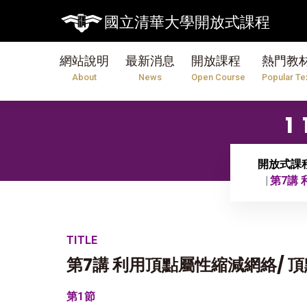
國立清華大學開放式課程
網站說明
最新消息
開放課程
熱門教
About
News
Open Course
Popular Te
開放式課
第7講
TITLE
第7講 利用頂點屬性縮減網絡/
第1節