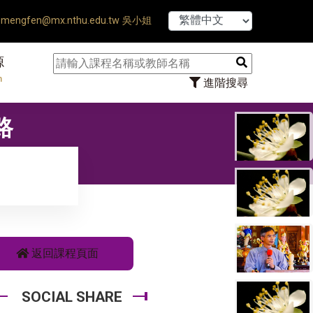
【7/31】114學
mengfen@mx.nthu.edu.tw 吳小姐
源
n
進階搜尋
路
返回課程頁面
SOCIAL SHARE