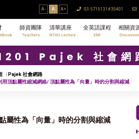
A-
A
A+
03-5715131#35401
材
師資團隊
清華講座
全英語課程
相關資
xtbook
Teachers
NTHU Lecture
EMI
Discussio
11201 Pajek 社會網
程
Pajek 社會網路
 利用頂點屬性縮減網絡/ 頂點屬性為「向量」時的分割與縮減
 頂點屬性為「向量」時的分割與縮減