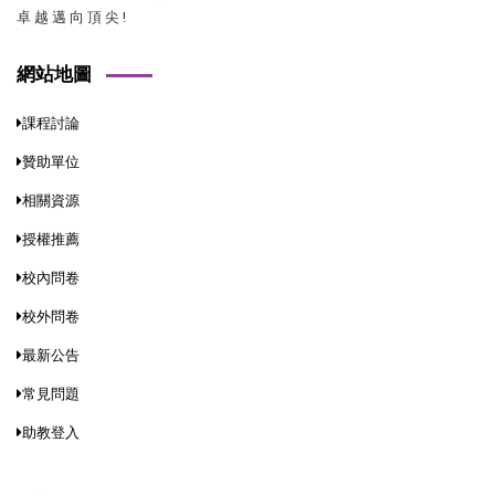
卓 越 邁 向 頂 尖 !
網站地圖
課程討論
贊助單位
相關資源
授權推薦
校內問卷
校外問卷
最新公告
常見問題
助教登入