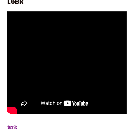
L5BR
第3節