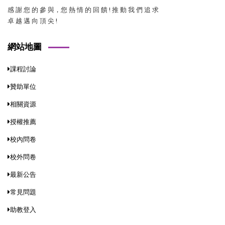
感 謝 您 的 參 與，您 熱 情 的 回 饋 ! 推 動 我 們 追 求
卓 越 邁 向 頂 尖 !
網站地圖
課程討論
贊助單位
相關資源
授權推薦
校內問卷
校外問卷
最新公告
常見問題
助教登入