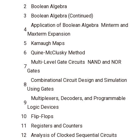
2
Boolean Algebra
3
Boolean Algebra (Continued)
Application of Boolean Algebra Minterm and
4
Maxterm Expansion
5
Karnaugh Maps
6
Quine-McClusky Method
Multi-Level Gate Circuits NAND and NOR
7
Gates
Combinational Circuit Design and Simulation
8
Using Gates
Multiplexers, Decoders, and Programmable
9
Logic Devices
10
Flip-Flops
11
Registers and Counters
12
Analysis of Clocked Sequential Circuits