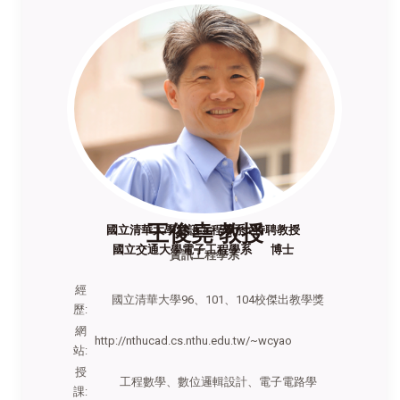
王俊堯 教授
國立清華大學資訊工程學系 特聘教授
國立交通大學電子工程學系 博士
資訊工程學系
經
國立清華大學96、101、104校傑出教學獎
歷:
網
http://nthucad.cs.nthu.edu.tw/~wcyao
站:
授
工程數學、數位邏輯設計、電子電路學
課: