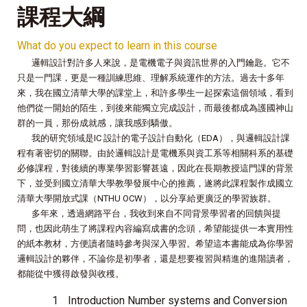
課程大綱
What do you expect to learn in this course
邏輯設計對許多人來說，是電機電子與資訊世界的入門鑰匙。它不
只是一門課，更是一種訓練思維、理解系統運作的方法。過去十多年
來，我在國立清華大學的課堂上，和許多學生一起探索這個領域，看到
他們從一開始的陌生，到後來能獨立完成設計，而最後都成為護國神山
群的一員，那份成就感，讓我感到驕傲。
我的研究領域是IC 設計的電子設計自動化（EDA），與邏輯設計課
程有著密切的關聯。由於邏輯設計是電機系與資工系等相關科系的基礎
必修課程，對後續的專業學習影響甚遠，因此在長期教授這門課的背景
下，並受到國立清華大學教學發展中心的推薦，遂將此課程製作成國立
清華大學開放式課（NTHU OCW），以分享給更廣泛的學習族群。
多年來，透過網路平台，我收到來自不同背景學習者的回饋與提
問，也因此萌生了將課程內容編寫成書的念頭，希望能提供一本實用性
的紙本教材，方便讀者隨時參考與深入學習。希望這本書能成為你學習
邏輯設計的夥伴，不論你是初學者，還是想要複習與精進的進階讀者，
都能從中獲得啟發與收穫。
1
Introduction Number systems and Conversion