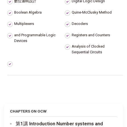
數位邏輯設計
Digital Logic Design
Boolean Algebra
Quine-McClusky Method
Multiplexers
Decoders
and Programmable Logic
Registers and Counters
Devices
Analysis of Clocked
Sequential Circuits
CHAPTERS ON OCW
第1講 Introduction Number systems and