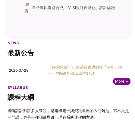
專
量子邏輯電路合成,、VLSI設計自動化、設計驗證
長:
NEWS
最新公告
【限額急徵】化學系陳貴通教授「分析化學
2026-07-28
一」拍攝&剪輯工讀生3名 !
More
SYLLABUS
課程大綱
邏輯設計對許多人來說，是電機電子與資訊世界的入門鑰匙。它不只是
一門課，更是一種訓練思維、理解系統運作的方法。