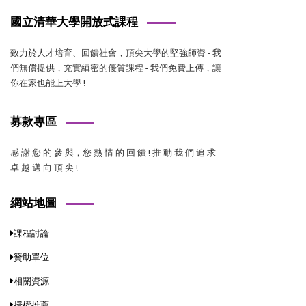
國立清華大學開放式課程
致力於人才培育、回饋社會，頂尖大學的堅強師資 - 我
們無償提供，充實縝密的優質課程 - 我們免費上傳，讓
你在家也能上大學 !
募款專區
感 謝 您 的 參 與，您 熱 情 的 回 饋 ! 推 動 我 們 追 求
卓 越 邁 向 頂 尖 !
網站地圖
課程討論
贊助單位
相關資源
授權推薦