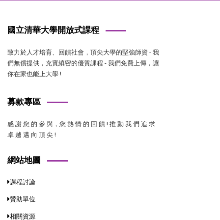
國立清華大學開放式課程
致力於人才培育、回饋社會，頂尖大學的堅強師資 - 我
們無償提供，充實縝密的優質課程 - 我們免費上傳，讓
你在家也能上大學 !
募款專區
感 謝 您 的 參 與，您 熱 情 的 回 饋 ! 推 動 我 們 追 求
卓 越 邁 向 頂 尖 !
網站地圖
課程討論
贊助單位
相關資源