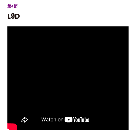
第4節
L9D