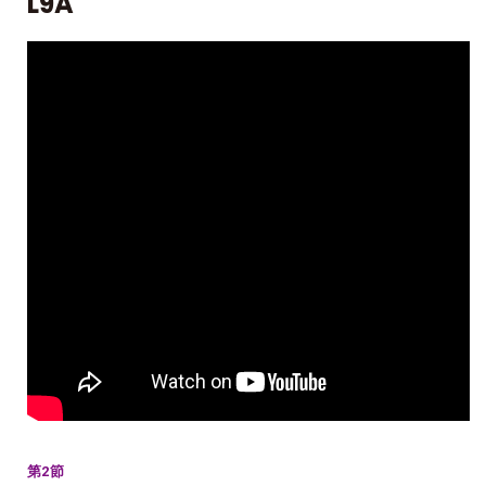
L9A
第2節