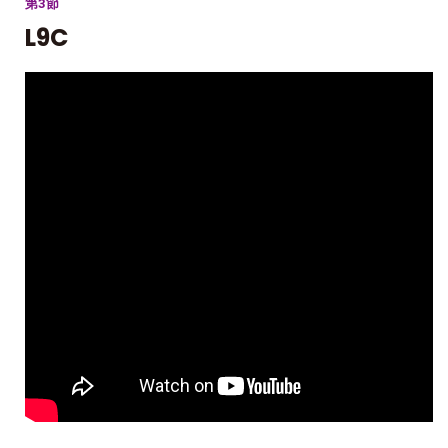
第3節
L9C