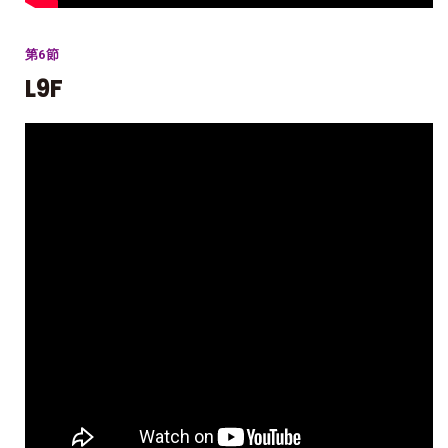
第6節
L9F