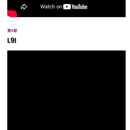
第9節
L9I