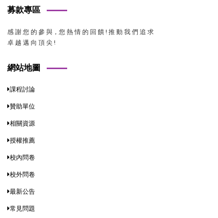
募款專區
感 謝 您 的 參 與，您 熱 情 的 回 饋 ! 推 動 我 們 追 求
卓 越 邁 向 頂 尖 !
網站地圖
課程討論
贊助單位
相關資源
授權推薦
校內問卷
校外問卷
最新公告
常見問題