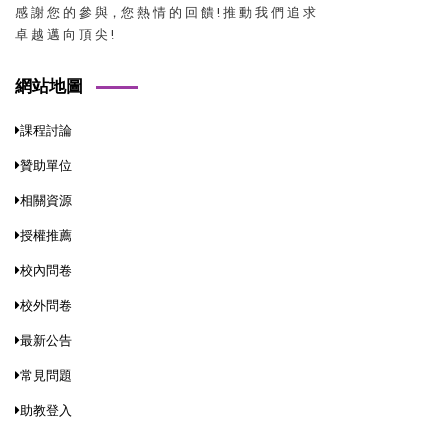
感 謝 您 的 參 與，您 熱 情 的 回 饋 ! 推 動 我 們 追 求
卓 越 邁 向 頂 尖 !
網站地圖
課程討論
贊助單位
相關資源
授權推薦
校內問卷
校外問卷
最新公告
常見問題
助教登入